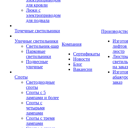
для кровли
Люки с
электроприводом
для подвала
Точечные светильники
Производств
Уличные светильники
Изгото
Компания
Светильник-шар
лифтов 
Парковые
люстр
Сертификаты
светильники
Люстры
Новости
Подвесные
светил
Блог
уличные
на заказ
Вакансии
Изгото
Споты
абажур
Светодиодные
заказ
споты
Споты с 5
лампами и более
Споты с
четырьмя
лампами
Споты с тремя
лампами