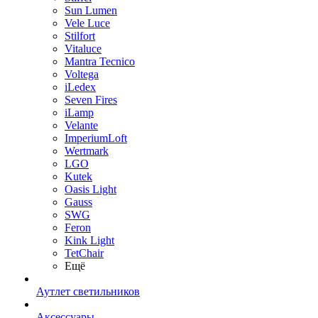
Sun Lumen
Vele Luce
Stilfort
Vitaluce
Mantra Tecnico
Voltega
iLedex
Seven Fires
iLamp
Velante
ImperiumLoft
Wertmark
LGO
Kutek
Oasis Light
Gauss
SWG
Feron
Kink Light
TetСhair
Ещё
Аутлет светильников
Аксессуары