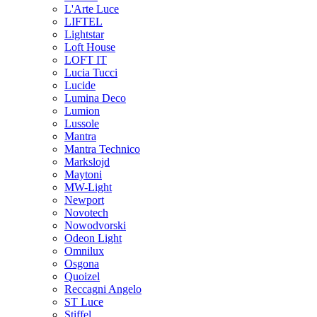
L'Arte Luce
LIFTEL
Lightstar
Loft House
LOFT IT
Lucia Tucci
Lucide
Lumina Deco
Lumion
Lussole
Mantra
Mantra Technico
Markslojd
Maytoni
MW-Light
Newport
Novotech
Nowodvorski
Odeon Light
Omnilux
Osgona
Quoizel
Reccagni Angelo
ST Luce
Stiffel