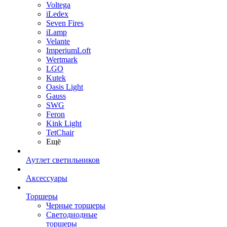
Voltega
iLedex
Seven Fires
iLamp
Velante
ImperiumLoft
Wertmark
LGO
Kutek
Oasis Light
Gauss
SWG
Feron
Kink Light
TetСhair
Ещё
Аутлет светильников
Аксессуары
Торшеры
Черные торшеры
Светодиодные
торшеры