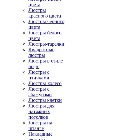
цвета
Люстры
красного цвета
Люстры черного
цвета
Люстры белого
цвета
Люстры-тарелки
Квадратные
люстры
Люстры в стиле
лофт
Люстры с
птичками
Люстры-колесо
Люстры с
абажурами
Люстры клетки
Люстры для
натяжных
потолков
Люстры на
штанге
Накладные
люстры