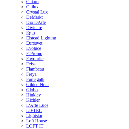
Chiaro
Citilux
Crystal Lux
DeMarkt
Dio DArte
Divinare
Eglo
Elstead Lighting
Eurosvet
Evoluce
F-Promo
Favourite
Feiss
Flambeau
Freya
Fumagalli
Gilded Nola
Globo
Hinkley
Kichler
L'Arte Luce
LIFTEL
Lightstar
Loft House
LOFT IT