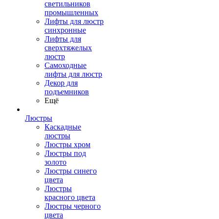
светильников
промышленных
Лифты для люстр
синхронные
Лифты для
сверхтяжелых
люстр
Самоходные
лифты для люстр
Декор для
подъемников
Ещё
Люстры
Каскадные
люстры
Люстры хром
Люстры под
золото
Люстры синего
цвета
Люстры
красного цвета
Люстры черного
цвета