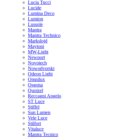
Lucia Tucci
Lucide
Lumina Deco
Lumion
Lussole
Mantra
Mantra Technico
Markslojd
Maytoni
MW-Light
Newport
Novotech
Nowodvorski
Odeon Light
Omnilux
Osgona
Quoizel
Reccagni Angelo
ST Luce
Stiffel
Sun Lumen
Vele Luce
Stilfort
Vitaluce
Mantra Tecnico