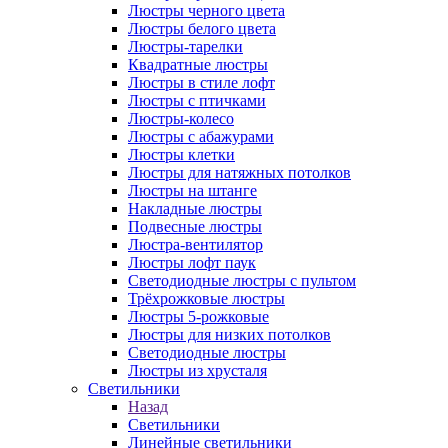
Люстры черного цвета
Люстры белого цвета
Люстры-тарелки
Квадратные люстры
Люстры в стиле лофт
Люстры с птичками
Люстры-колесо
Люстры с абажурами
Люстры клетки
Люстры для натяжных потолков
Люстры на штанге
Накладные люстры
Подвесные люстры
Люстра-вентилятор
Люстры лофт паук
Светодиодные люстры с пультом
Трёхрожковые люстры
Люстры 5-рожковые
Люстры для низких потолков
Cветодиодные люстры
Люстры из хрусталя
Светильники
Назад
Светильники
Линейные светильники