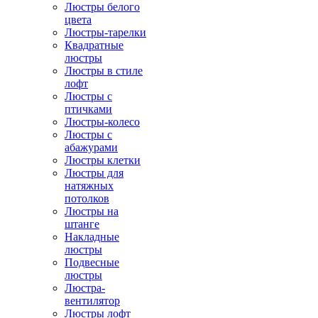
Люстры белого
цвета
Люстры-тарелки
Квадратные
люстры
Люстры в стиле
лофт
Люстры с
птичками
Люстры-колесо
Люстры с
абажурами
Люстры клетки
Люстры для
натяжных
потолков
Люстры на
штанге
Накладные
люстры
Подвесные
люстры
Люстра-
вентилятор
Люстры лофт