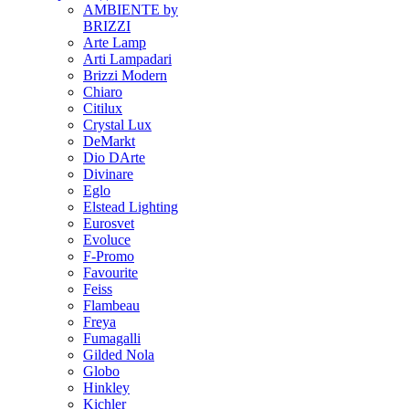
AMBIENTE by
BRIZZI
Arte Lamp
Arti Lampadari
Brizzi Modern
Chiaro
Citilux
Crystal Lux
DeMarkt
Dio DArte
Divinare
Eglo
Elstead Lighting
Eurosvet
Evoluce
F-Promo
Favourite
Feiss
Flambeau
Freya
Fumagalli
Gilded Nola
Globo
Hinkley
Kichler