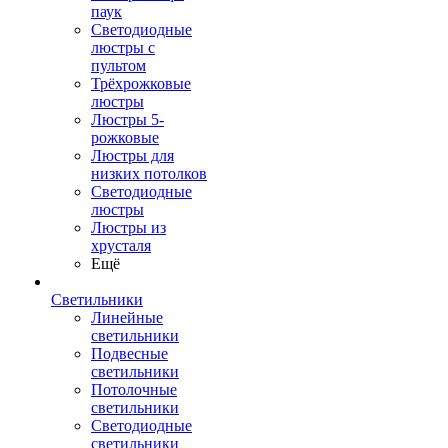
паук
Светодиодные
люстры с
пультом
Трёхрожковые
люстры
Люстры 5-
рожковые
Люстры для
низких потолков
Cветодиодные
люстры
Люстры из
хрусталя
Ещё
Светильники
Линейные
светильники
Подвесные
светильники
Потолочные
светильники
Светодиодные
светильники