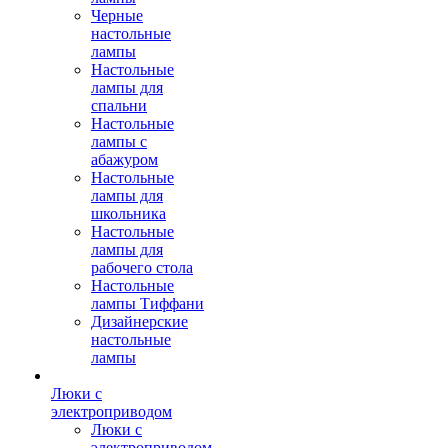
Черные
настольные
лампы
Настольные
лампы для
спальни
Настольные
лампы с
абажуром
Настольные
лампы для
школьника
Настольные
лампы для
рабочего стола
Настольные
лампы Тиффани
Дизайнерские
настольные
лампы
Люки с
электроприводом
Люки с
электроприводом