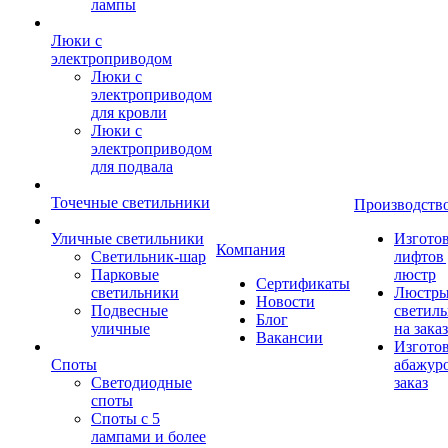
лампы
Люки с
электроприводом
Люки с
электроприводом
для кровли
Люки с
электроприводом
для подвала
Точечные светильники
Производств
Уличные светильники
Изгото
Компания
Светильник-шар
лифтов 
Парковые
люстр
Сертификаты
светильники
Люстры
Новости
Подвесные
светил
Блог
уличные
на заказ
Вакансии
Изгото
Споты
абажур
Светодиодные
заказ
споты
Споты с 5
лампами и более