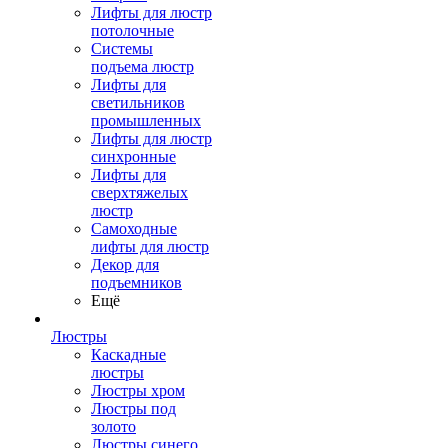
Лифты для люстр
потолочные
Системы
подъема люстр
Лифты для
светильников
промышленных
Лифты для люстр
синхронные
Лифты для
сверхтяжелых
люстр
Самоходные
лифты для люстр
Декор для
подъемников
Ещё
Люстры
Каскадные
люстры
Люстры хром
Люстры под
золото
Люстры синего