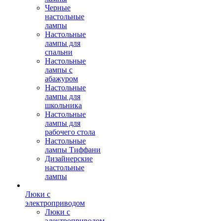
Черные
настольные
лампы
Настольные
лампы для
спальни
Настольные
лампы с
абажуром
Настольные
лампы для
школьника
Настольные
лампы для
рабочего стола
Настольные
лампы Тиффани
Дизайнерские
настольные
лампы
Люки с
электроприводом
Люки с
электроприводом