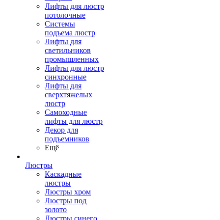
Лифты для люстр
потолочные
Системы
подъема люстр
Лифты для
светильников
промышленных
Лифты для люстр
синхронные
Лифты для
сверхтяжелых
люстр
Самоходные
лифты для люстр
Декор для
подъемников
Ещё
Люстры
Каскадные
люстры
Люстры хром
Люстры под
золото
Люстры синего