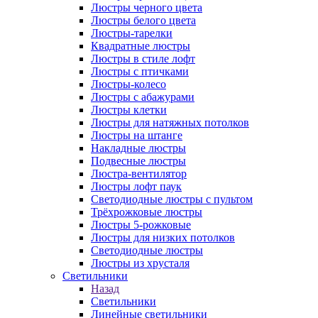
Люстры черного цвета
Люстры белого цвета
Люстры-тарелки
Квадратные люстры
Люстры в стиле лофт
Люстры с птичками
Люстры-колесо
Люстры с абажурами
Люстры клетки
Люстры для натяжных потолков
Люстры на штанге
Накладные люстры
Подвесные люстры
Люстра-вентилятор
Люстры лофт паук
Светодиодные люстры с пультом
Трёхрожковые люстры
Люстры 5-рожковые
Люстры для низких потолков
Cветодиодные люстры
Люстры из хрусталя
Светильники
Назад
Светильники
Линейные светильники