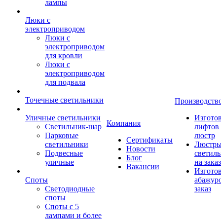
лампы
Люки с
электроприводом
Люки с
электроприводом
для кровли
Люки с
электроприводом
для подвала
Точечные светильники
Производств
Уличные светильники
Изгото
Компания
Светильник-шар
лифтов 
Парковые
люстр
Сертификаты
светильники
Люстры
Новости
Подвесные
светил
Блог
уличные
на заказ
Вакансии
Изгото
Споты
абажур
Светодиодные
заказ
споты
Споты с 5
лампами и более