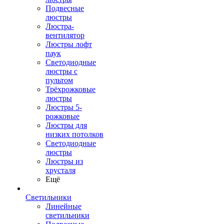
Подвесные
люстры
Люстра-
вентилятор
Люстры лофт
паук
Светодиодные
люстры с
пультом
Трёхрожковые
люстры
Люстры 5-
рожковые
Люстры для
низких потолков
Cветодиодные
люстры
Люстры из
хрусталя
Ещё
Светильники
Линейные
светильники