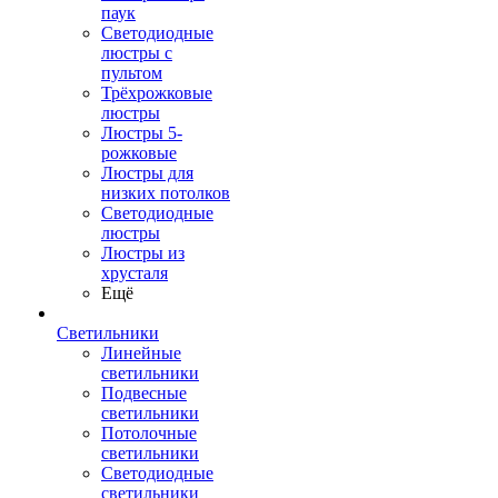
паук
Светодиодные
люстры с
пультом
Трёхрожковые
люстры
Люстры 5-
рожковые
Люстры для
низких потолков
Cветодиодные
люстры
Люстры из
хрусталя
Ещё
Светильники
Линейные
светильники
Подвесные
светильники
Потолочные
светильники
Светодиодные
светильники