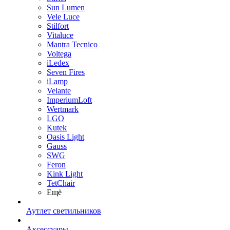
Sun Lumen
Vele Luce
Stilfort
Vitaluce
Mantra Tecnico
Voltega
iLedex
Seven Fires
iLamp
Velante
ImperiumLoft
Wertmark
LGO
Kutek
Oasis Light
Gauss
SWG
Feron
Kink Light
TetСhair
Ещё
Аутлет светильников
Аксессуары