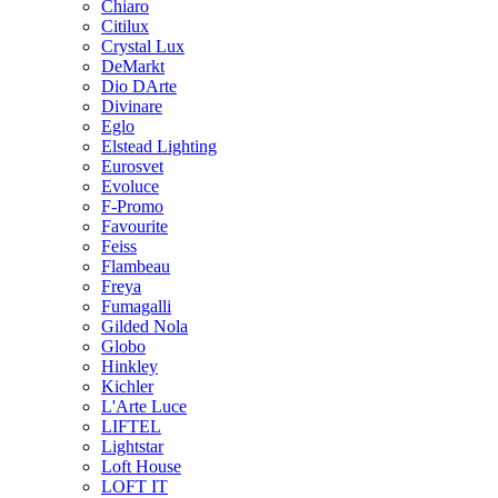
Chiaro
Citilux
Crystal Lux
DeMarkt
Dio DArte
Divinare
Eglo
Elstead Lighting
Eurosvet
Evoluce
F-Promo
Favourite
Feiss
Flambeau
Freya
Fumagalli
Gilded Nola
Globo
Hinkley
Kichler
L'Arte Luce
LIFTEL
Lightstar
Loft House
LOFT IT