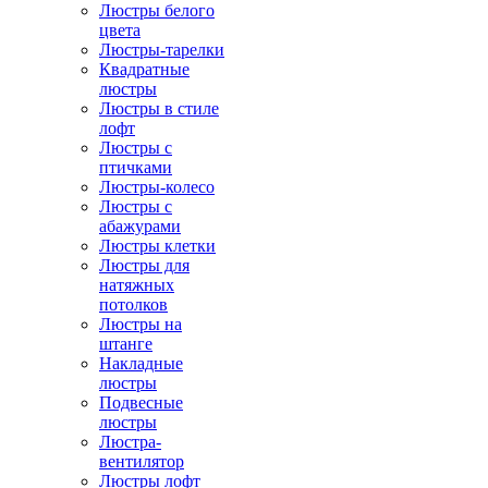
Люстры белого
цвета
Люстры-тарелки
Квадратные
люстры
Люстры в стиле
лофт
Люстры с
птичками
Люстры-колесо
Люстры с
абажурами
Люстры клетки
Люстры для
натяжных
потолков
Люстры на
штанге
Накладные
люстры
Подвесные
люстры
Люстра-
вентилятор
Люстры лофт