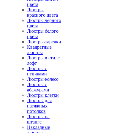
цвета
Люстры
красного цвета
Люстры черного
цвета
Люстры белого
цвета
Люстры-тарелки
Квадратные
люстры
Люстры в стиле
лофт
Люстры с
птичками
Люстры-колесо
Люстры с
абажурами
Люстры клетки
Люстры для
натяжных
потолков
Люстры на
штанге
Накладные
люстры