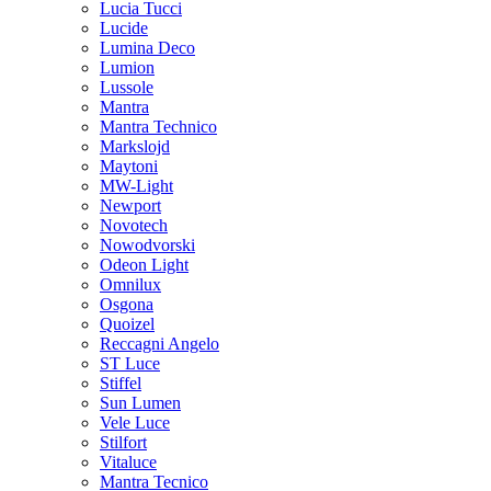
Lucia Tucci
Lucide
Lumina Deco
Lumion
Lussole
Mantra
Mantra Technico
Markslojd
Maytoni
MW-Light
Newport
Novotech
Nowodvorski
Odeon Light
Omnilux
Osgona
Quoizel
Reccagni Angelo
ST Luce
Stiffel
Sun Lumen
Vele Luce
Stilfort
Vitaluce
Mantra Tecnico