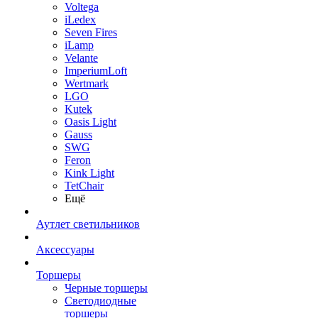
Voltega
iLedex
Seven Fires
iLamp
Velante
ImperiumLoft
Wertmark
LGO
Kutek
Oasis Light
Gauss
SWG
Feron
Kink Light
TetСhair
Ещё
Аутлет светильников
Аксессуары
Торшеры
Черные торшеры
Светодиодные
торшеры