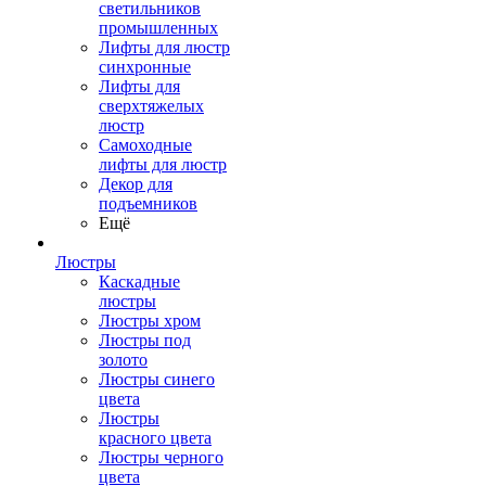
светильников
промышленных
Лифты для люстр
синхронные
Лифты для
сверхтяжелых
люстр
Самоходные
лифты для люстр
Декор для
подъемников
Ещё
Люстры
Каскадные
люстры
Люстры хром
Люстры под
золото
Люстры синего
цвета
Люстры
красного цвета
Люстры черного
цвета