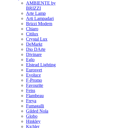
AMBIENTE by
BRIZZI
Arte Lamp
Arti Lampadari
Brizzi Modern
Chiaro
Citilux
Crystal Lux
DeMarkt
Dio DArte
Divinare
Eglo
Elstead Lighting
Eurosvet
Evoluce
F-Promo
Favourite
Feiss
Flambeau
Freya
Fumagalli
Gilded Nola
Globo
Hinkley
Kichler