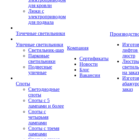
для кровли
Люки с
электроприводом
для подвала
Точечные светильники
Производств
Уличные светильники
Изгото
Компания
Светильник-шар
лифтов 
Парковые
люстр
Сертификаты
светильники
Люстры
Новости
Подвесные
светил
Блог
уличные
на заказ
Вакансии
Изгото
Споты
абажур
Светодиодные
заказ
споты
Споты с 5
лампами и более
Споты с
четырьмя
лампами
Споты с тремя
лампами