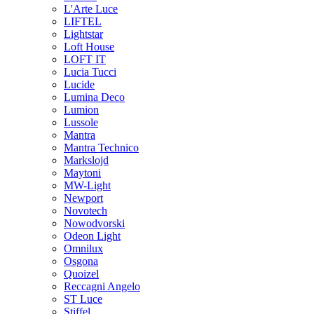
L'Arte Luce
LIFTEL
Lightstar
Loft House
LOFT IT
Lucia Tucci
Lucide
Lumina Deco
Lumion
Lussole
Mantra
Mantra Technico
Markslojd
Maytoni
MW-Light
Newport
Novotech
Nowodvorski
Odeon Light
Omnilux
Osgona
Quoizel
Reccagni Angelo
ST Luce
Stiffel