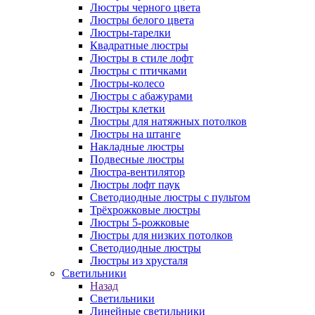
Люстры черного цвета
Люстры белого цвета
Люстры-тарелки
Квадратные люстры
Люстры в стиле лофт
Люстры с птичками
Люстры-колесо
Люстры с абажурами
Люстры клетки
Люстры для натяжных потолков
Люстры на штанге
Накладные люстры
Подвесные люстры
Люстра-вентилятор
Люстры лофт паук
Светодиодные люстры с пультом
Трёхрожковые люстры
Люстры 5-рожковые
Люстры для низких потолков
Cветодиодные люстры
Люстры из хрусталя
Светильники
Назад
Светильники
Линейные светильники