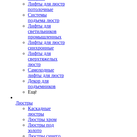
Лифты для люстр
потолочные
Системы
подъема люстр
Лифты для
светильников
промышленных
Лифты для люстр
синхронные
Лифты для
сверхтяжелых
люстр
Самоходные
лифты для люстр
Декор для
подъемников
Ещё
Люстры
Каскадные
люстры
Люстры хром
Люстры под
золото
Люстры синего