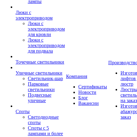
лампы
Люки с
электроприводом
Люки с
электроприводом
для кровли
Люки с
электроприводом
для подвала
Точечные светильники
Производств
Уличные светильники
Изгото
Компания
Светильник-шар
лифтов 
Парковые
люстр
Сертификаты
светильники
Люстры
Новости
Подвесные
светил
Блог
уличные
на заказ
Вакансии
Изгото
Споты
абажур
Светодиодные
заказ
споты
Споты с 5
лампами и более