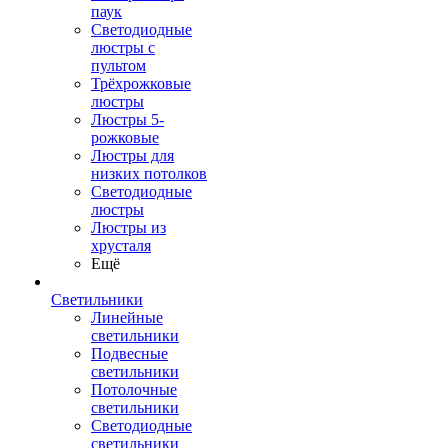
паук
Светодиодные
люстры с
пультом
Трёхрожковые
люстры
Люстры 5-
рожковые
Люстры для
низких потолков
Cветодиодные
люстры
Люстры из
хрусталя
Ещё
Светильники
Линейные
светильники
Подвесные
светильники
Потолочные
светильники
Светодиодные
светильники