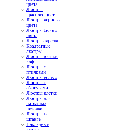
цвета
Люстры
красного цвета
Люстры черного
цвета
Люстры белого
цвета
Люстры-тарелки
Квадратные
люстры
Люстры в стиле
лофт
Люстры с
птичками
Люстры-колесо
Люстры с
абажурами
Люстры клетки
Люстры для
натяжных
потолков
Люстры на
штанге
Накладные
люстры