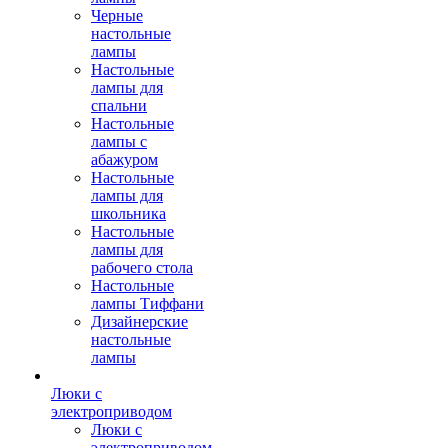
Черные
настольные
лампы
Настольные
лампы для
спальни
Настольные
лампы с
абажуром
Настольные
лампы для
школьника
Настольные
лампы для
рабочего стола
Настольные
лампы Тиффани
Дизайнерские
настольные
лампы
Люки с
электроприводом
Люки с
электроприводом