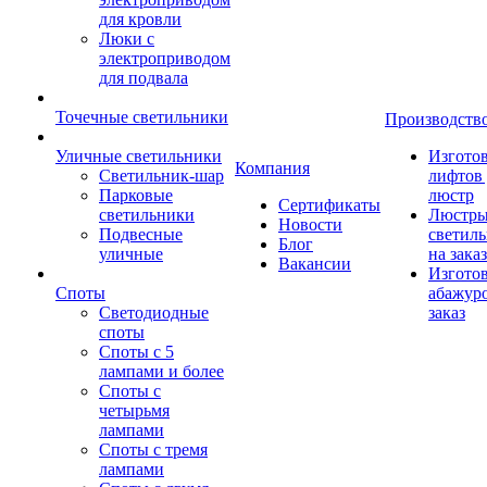
для кровли
Люки с
электроприводом
для подвала
Точечные светильники
Производств
Уличные светильники
Изгото
Компания
Светильник-шар
лифтов 
Парковые
люстр
Сертификаты
светильники
Люстры
Новости
Подвесные
светил
Блог
уличные
на заказ
Вакансии
Изгото
Споты
абажур
Светодиодные
заказ
споты
Споты с 5
лампами и более
Споты с
четырьмя
лампами
Споты с тремя
лампами