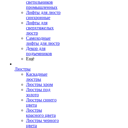
светильников
промышленных
Лифты для люстр
синхронные
Лифты для
сверхтяжелых
люстр
Самоходные
лифты для люстр
Декор для
подъемников
Ещё
Люстры
Каскадные
люстры
Люстры хром
Люстры под
золото
Люстры синего
цвета
Люстры
красного цвета
Люстры черного
цвета