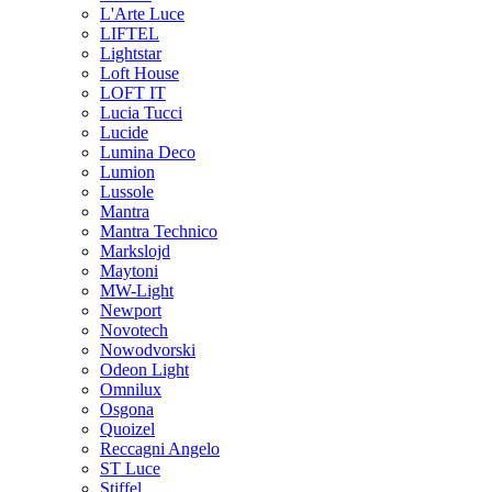
L'Arte Luce
LIFTEL
Lightstar
Loft House
LOFT IT
Lucia Tucci
Lucide
Lumina Deco
Lumion
Lussole
Mantra
Mantra Technico
Markslojd
Maytoni
MW-Light
Newport
Novotech
Nowodvorski
Odeon Light
Omnilux
Osgona
Quoizel
Reccagni Angelo
ST Luce
Stiffel