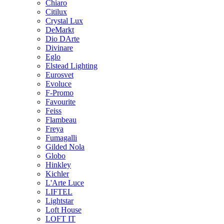
Chiaro
Citilux
Crystal Lux
DeMarkt
Dio DArte
Divinare
Eglo
Elstead Lighting
Eurosvet
Evoluce
F-Promo
Favourite
Feiss
Flambeau
Freya
Fumagalli
Gilded Nola
Globo
Hinkley
Kichler
L'Arte Luce
LIFTEL
Lightstar
Loft House
LOFT IT