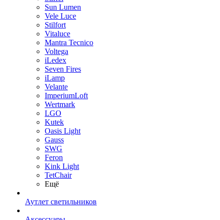
Sun Lumen
Vele Luce
Stilfort
Vitaluce
Mantra Tecnico
Voltega
iLedex
Seven Fires
iLamp
Velante
ImperiumLoft
Wertmark
LGO
Kutek
Oasis Light
Gauss
SWG
Feron
Kink Light
TetСhair
Ещё
Аутлет светильников
Аксессуары