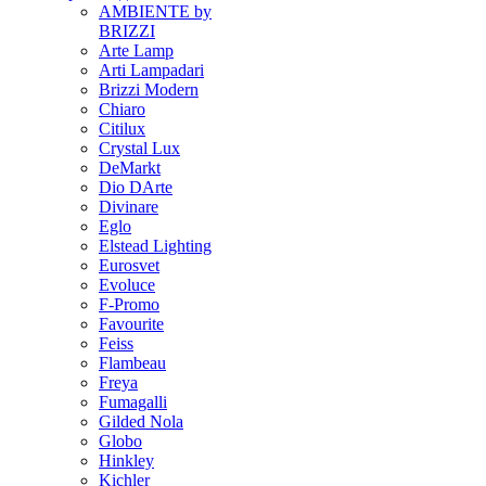
AMBIENTE by
BRIZZI
Arte Lamp
Arti Lampadari
Brizzi Modern
Chiaro
Citilux
Crystal Lux
DeMarkt
Dio DArte
Divinare
Eglo
Elstead Lighting
Eurosvet
Evoluce
F-Promo
Favourite
Feiss
Flambeau
Freya
Fumagalli
Gilded Nola
Globo
Hinkley
Kichler