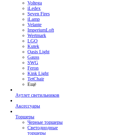
Voltega
iLedex
Seven Fires
iLamp
Velante
ImperiumLoft
Wertmark
LGO
Kutek
Oasis Light
Gauss
SWG
Feron
Kink Light
TetСhair
Ещё
Аутлет светильников
Аксессуары
Торшеры
Черные торшеры
Светодиодные
торшеры