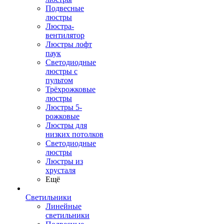
Подвесные
люстры
Люстра-
вентилятор
Люстры лофт
паук
Светодиодные
люстры с
пультом
Трёхрожковые
люстры
Люстры 5-
рожковые
Люстры для
низких потолков
Cветодиодные
люстры
Люстры из
хрусталя
Ещё
Светильники
Линейные
светильники