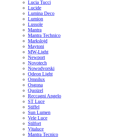
Lucia Tucci
Lucide
Lumina Deco
Lumion
Lussole
Mantra
Mantra Technico
Markslojd
Maytoni
MW-Light
Newport
Novotech
Nowodvorski
Odeon Light
Omnilux
Osgona
Quoizel
Reccagni Angelo
ST Luce
Stiffel
Sun Lumen
Vele Luce
Stilfort
Vitaluce
Mantra Tecnico