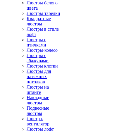
Люстры белого
цвета
Люстры-тарелки
Квадратные
люстры
Люстры в стиле
лофт
Люстры с
птичками
Люстры-колесо
Люстры с
абажурами
Люстры клетки
Люстры для
натяжных
потолков
Люстры на
штанге
Накладные
люстры
Подвесные
люстры
Люстра-
вентилятор
Люстры лофт