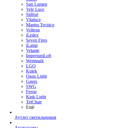
Sun Lumen
Vele Luce
Stilfort
Vitaluce
Mantra Tecnico
Voltega
iLedex
Seven Fires
iLamp
Velante
ImperiumLoft
Wertmark
LGO
Kutek
Oasis Light
Gauss
SWG
Feron
Kink Light
TetСhair
Ещё
Аутлет светильников
Аксессуары