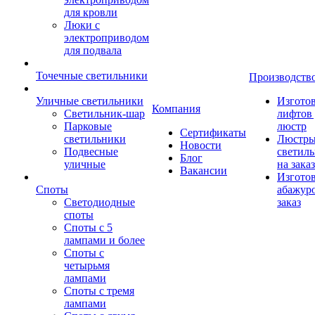
для кровли
Люки с
электроприводом
для подвала
Точечные светильники
Производств
Уличные светильники
Изгото
Компания
Светильник-шар
лифтов 
Парковые
люстр
Сертификаты
светильники
Люстры
Новости
Подвесные
светил
Блог
уличные
на заказ
Вакансии
Изгото
Споты
абажур
Светодиодные
заказ
споты
Споты с 5
лампами и более
Споты с
четырьмя
лампами
Споты с тремя
лампами