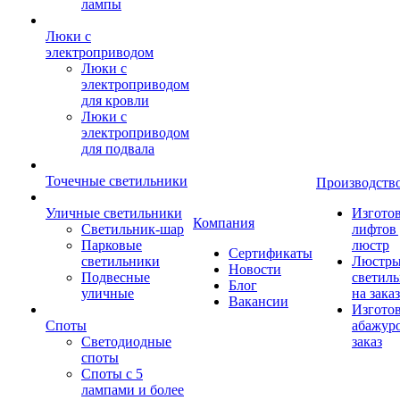
лампы
Люки с
электроприводом
Люки с
электроприводом
для кровли
Люки с
электроприводом
для подвала
Точечные светильники
Производств
Уличные светильники
Изгото
Компания
Светильник-шар
лифтов 
Парковые
люстр
Сертификаты
светильники
Люстры
Новости
Подвесные
светил
Блог
уличные
на заказ
Вакансии
Изгото
Споты
абажур
Светодиодные
заказ
споты
Споты с 5
лампами и более