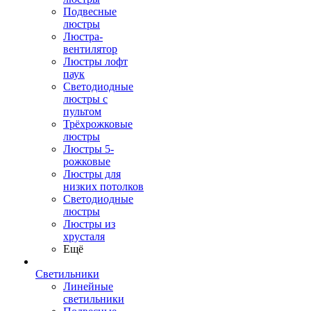
Подвесные
люстры
Люстра-
вентилятор
Люстры лофт
паук
Светодиодные
люстры с
пультом
Трёхрожковые
люстры
Люстры 5-
рожковые
Люстры для
низких потолков
Cветодиодные
люстры
Люстры из
хрусталя
Ещё
Светильники
Линейные
светильники