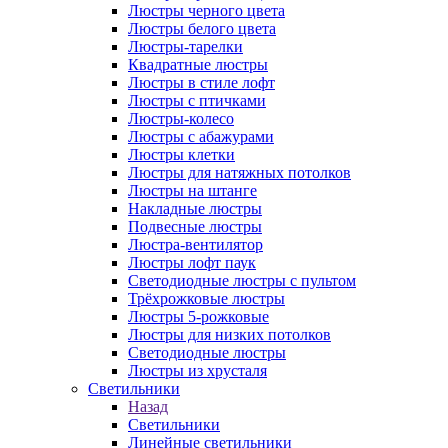
Люстры черного цвета
Люстры белого цвета
Люстры-тарелки
Квадратные люстры
Люстры в стиле лофт
Люстры с птичками
Люстры-колесо
Люстры с абажурами
Люстры клетки
Люстры для натяжных потолков
Люстры на штанге
Накладные люстры
Подвесные люстры
Люстра-вентилятор
Люстры лофт паук
Светодиодные люстры с пультом
Трёхрожковые люстры
Люстры 5-рожковые
Люстры для низких потолков
Cветодиодные люстры
Люстры из хрусталя
Светильники
Назад
Светильники
Линейные светильники