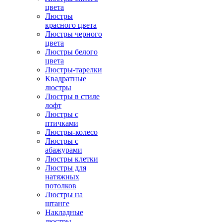
цвета
Люстры
красного цвета
Люстры черного
цвета
Люстры белого
цвета
Люстры-тарелки
Квадратные
люстры
Люстры в стиле
лофт
Люстры с
птичками
Люстры-колесо
Люстры с
абажурами
Люстры клетки
Люстры для
натяжных
потолков
Люстры на
штанге
Накладные
люстры