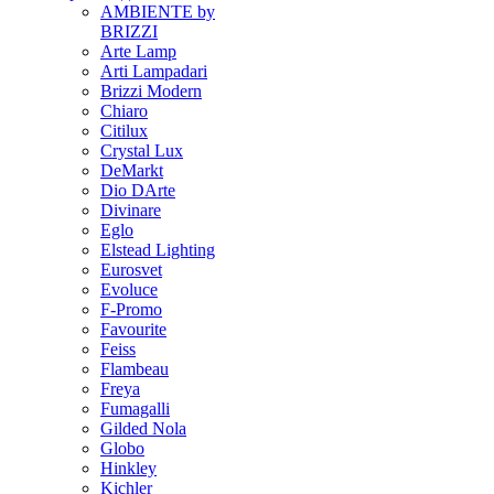
AMBIENTE by
BRIZZI
Arte Lamp
Arti Lampadari
Brizzi Modern
Chiaro
Citilux
Crystal Lux
DeMarkt
Dio DArte
Divinare
Eglo
Elstead Lighting
Eurosvet
Evoluce
F-Promo
Favourite
Feiss
Flambeau
Freya
Fumagalli
Gilded Nola
Globo
Hinkley
Kichler