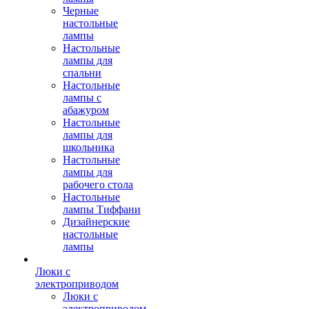
Черные
настольные
лампы
Настольные
лампы для
спальни
Настольные
лампы с
абажуром
Настольные
лампы для
школьника
Настольные
лампы для
рабочего стола
Настольные
лампы Тиффани
Дизайнерские
настольные
лампы
Люки с
электроприводом
Люки с
электроприводом