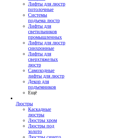
Лифты для люстр
потолочные
Системы
подъема люстр
Лифты для
светильников
промышленных
Лифты для люстр
синхронные
Лифты для
сверхтяжелых
люстр
Самоходные
лифты для люстр
Декор для
подъемников
Ещё
Люстры
Каскадные
люстры
Люстры хром
Люстры под
золото
Люстры синего