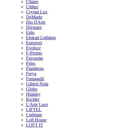
Chiaro
Citilux
Crystal Lux
DeMarkt
Dio DArte
Divinare
Eglo
Elstead Lighting
Eurosvet
Evoluce
F-Promo
Favourite
Feiss
Flambeau
Freya
Fumagalli
Gilded Nola
Globo
Hinkley
Kichler
L'Arte Luce
LIFTEL
Lightstar
Loft House
LOFT IT