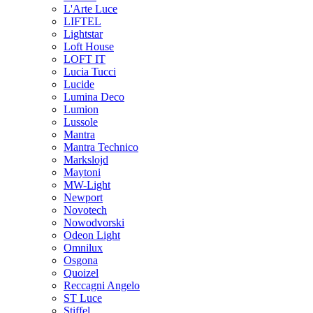
L'Arte Luce
LIFTEL
Lightstar
Loft House
LOFT IT
Lucia Tucci
Lucide
Lumina Deco
Lumion
Lussole
Mantra
Mantra Technico
Markslojd
Maytoni
MW-Light
Newport
Novotech
Nowodvorski
Odeon Light
Omnilux
Osgona
Quoizel
Reccagni Angelo
ST Luce
Stiffel