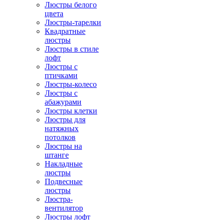
Люстры белого
цвета
Люстры-тарелки
Квадратные
люстры
Люстры в стиле
лофт
Люстры с
птичками
Люстры-колесо
Люстры с
абажурами
Люстры клетки
Люстры для
натяжных
потолков
Люстры на
штанге
Накладные
люстры
Подвесные
люстры
Люстра-
вентилятор
Люстры лофт