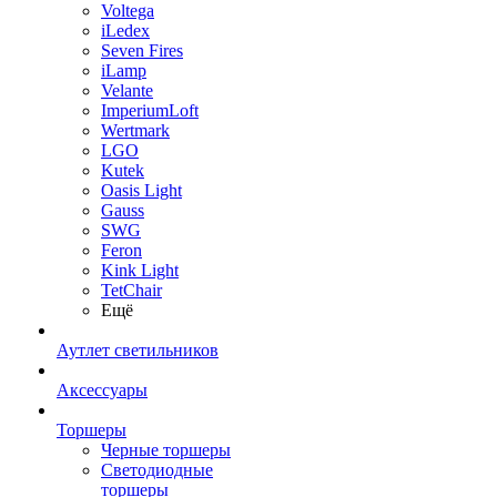
Voltega
iLedex
Seven Fires
iLamp
Velante
ImperiumLoft
Wertmark
LGO
Kutek
Oasis Light
Gauss
SWG
Feron
Kink Light
TetСhair
Ещё
Аутлет светильников
Аксессуары
Торшеры
Черные торшеры
Светодиодные
торшеры