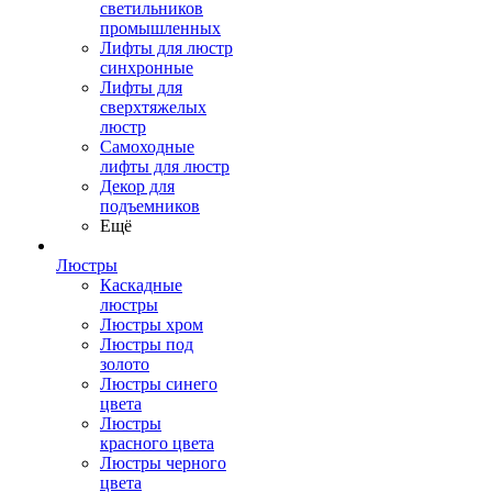
светильников
промышленных
Лифты для люстр
синхронные
Лифты для
сверхтяжелых
люстр
Самоходные
лифты для люстр
Декор для
подъемников
Ещё
Люстры
Каскадные
люстры
Люстры хром
Люстры под
золото
Люстры синего
цвета
Люстры
красного цвета
Люстры черного
цвета