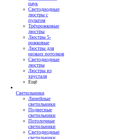
паук
Светодиодные
люстры с
пультом
Трёхрожковые
люстры
Люстры 5-
рожковые
Люстры для
низких потолков
Cветодиодные
люстры
Люстры из
хрусталя
Ещё
Светильники
Линейные
светильники
Подвесные
светильники
Потолочные
светильники
Светодиодные
светильники