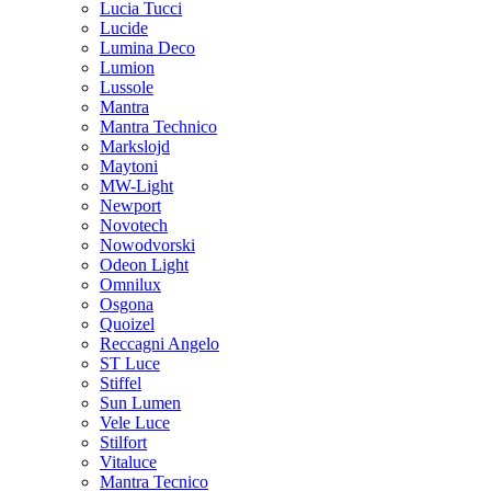
Lucia Tucci
Lucide
Lumina Deco
Lumion
Lussole
Mantra
Mantra Technico
Markslojd
Maytoni
MW-Light
Newport
Novotech
Nowodvorski
Odeon Light
Omnilux
Osgona
Quoizel
Reccagni Angelo
ST Luce
Stiffel
Sun Lumen
Vele Luce
Stilfort
Vitaluce
Mantra Tecnico