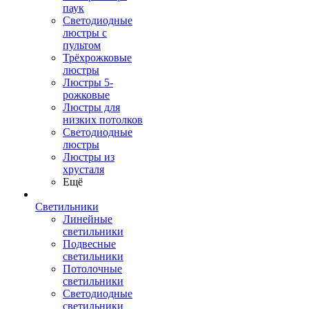
паук
Светодиодные
люстры с
пультом
Трёхрожковые
люстры
Люстры 5-
рожковые
Люстры для
низких потолков
Cветодиодные
люстры
Люстры из
хрусталя
Ещё
Светильники
Линейные
светильники
Подвесные
светильники
Потолочные
светильники
Светодиодные
светильники