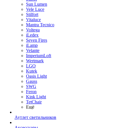
Sun Lumen
Vele Luce
Stilfort
Vitaluce
Mantra Tecnico
Voltega
iLedex
Seven Fires
iLamp
Velante
ImperiumLoft
Wertmark
LGO
Kutek
Oasis Light
Gauss
SWG
Feron
Kink Light
TetСhair
Ещё
Аутлет светильников
Аксессуары