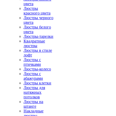
цвета
Люстры
красного цвета
Люстры черного
цвета
Люстры белого
цвета
Люстры-тарелки
Квадратные
люстры
Люстры в стиле
лофт
Люстры с
птичками
Люстры-колесо
Люстры с
абажурами
Люстры клетки
Люстры для
натяжных
потолков
Люстры на
штанге
Накладные
люстры