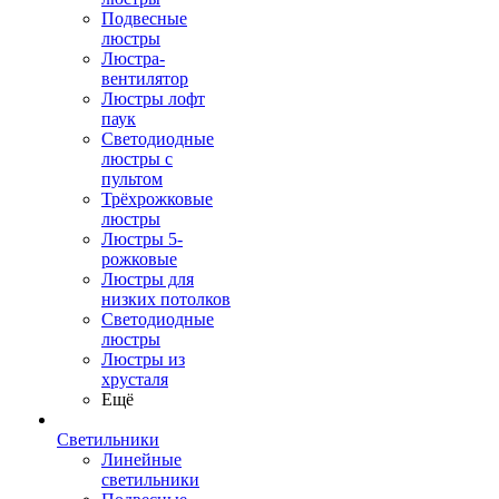
Подвесные
люстры
Люстра-
вентилятор
Люстры лофт
паук
Светодиодные
люстры с
пультом
Трёхрожковые
люстры
Люстры 5-
рожковые
Люстры для
низких потолков
Cветодиодные
люстры
Люстры из
хрусталя
Ещё
Светильники
Линейные
светильники