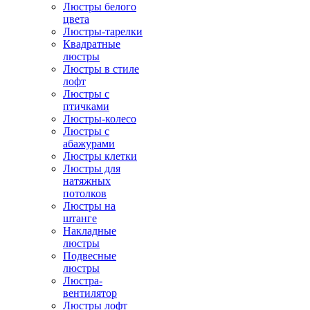
Люстры белого
цвета
Люстры-тарелки
Квадратные
люстры
Люстры в стиле
лофт
Люстры с
птичками
Люстры-колесо
Люстры с
абажурами
Люстры клетки
Люстры для
натяжных
потолков
Люстры на
штанге
Накладные
люстры
Подвесные
люстры
Люстра-
вентилятор
Люстры лофт