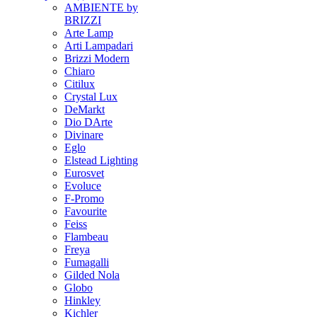
AMBIENTE by
BRIZZI
Arte Lamp
Arti Lampadari
Brizzi Modern
Chiaro
Citilux
Crystal Lux
DeMarkt
Dio DArte
Divinare
Eglo
Elstead Lighting
Eurosvet
Evoluce
F-Promo
Favourite
Feiss
Flambeau
Freya
Fumagalli
Gilded Nola
Globo
Hinkley
Kichler