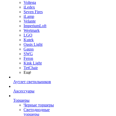
Voltega
iLedex
Seven Fires
iLamp
Velante
ImperiumLoft
Wertmark
LGO
Kutek
Oasis Light
Gauss
SWG
Feron
Kink Light
TetСhair
Ещё
Аутлет светильников
Аксессуары
Торшеры
Черные торшеры
Светодиодные
торшеры