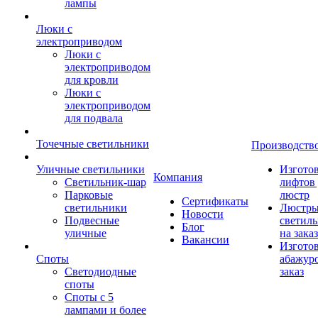
лампы
Люки с
электроприводом
Люки с
электроприводом
для кровли
Люки с
электроприводом
для подвала
Точечные светильники
Производств
Уличные светильники
Изгото
Компания
Светильник-шар
лифтов 
Парковые
люстр
Сертификаты
светильники
Люстры
Новости
Подвесные
светил
Блог
уличные
на заказ
Вакансии
Изгото
Споты
абажур
Светодиодные
заказ
споты
Споты с 5
лампами и более