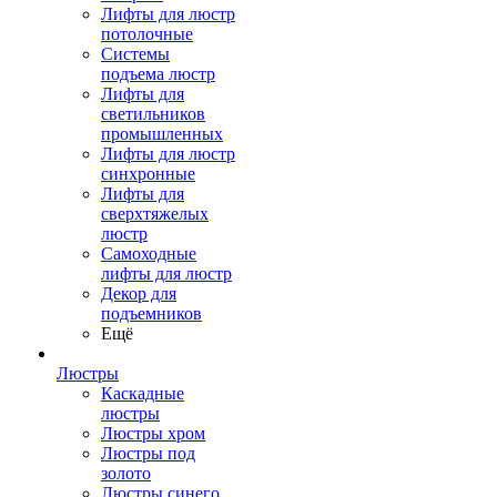
Лифты для люстр
потолочные
Системы
подъема люстр
Лифты для
светильников
промышленных
Лифты для люстр
синхронные
Лифты для
сверхтяжелых
люстр
Самоходные
лифты для люстр
Декор для
подъемников
Ещё
Люстры
Каскадные
люстры
Люстры хром
Люстры под
золото
Люстры синего