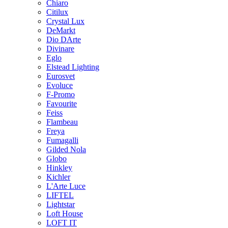
Chiaro
Citilux
Crystal Lux
DeMarkt
Dio DArte
Divinare
Eglo
Elstead Lighting
Eurosvet
Evoluce
F-Promo
Favourite
Feiss
Flambeau
Freya
Fumagalli
Gilded Nola
Globo
Hinkley
Kichler
L'Arte Luce
LIFTEL
Lightstar
Loft House
LOFT IT