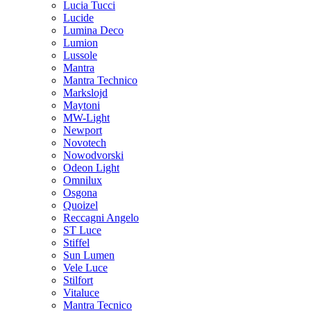
Lucia Tucci
Lucide
Lumina Deco
Lumion
Lussole
Mantra
Mantra Technico
Markslojd
Maytoni
MW-Light
Newport
Novotech
Nowodvorski
Odeon Light
Omnilux
Osgona
Quoizel
Reccagni Angelo
ST Luce
Stiffel
Sun Lumen
Vele Luce
Stilfort
Vitaluce
Mantra Tecnico