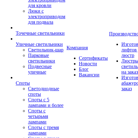
для кровли
Люки с
электроприводом
для подвала
Точечные светильники
Производств
Уличные светильники
Изгото
Компания
Светильник-шар
лифтов 
Парковые
люстр
Сертификаты
светильники
Люстры
Новости
Подвесные
светил
Блог
уличные
на заказ
Вакансии
Изгото
Споты
абажур
Светодиодные
заказ
споты
Споты с 5
лампами и более
Споты с
четырьмя
лампами
Споты с тремя
лампами