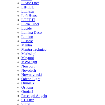
L'Arte Luce
LIFTEL
Lightstar
Loft House
LOFT IT
Lucia Tucci
Lucide
Lumina Deco
Lumion
Lussole
Mantra
Mantra Technico
Markslojd
Maytoni
MW-Light
Newport
Novotech
Nowodvorski
Odeon Light
Omnilux
Osgona
Quoizel
Reccagni Angelo
ST Luce
Stiffel