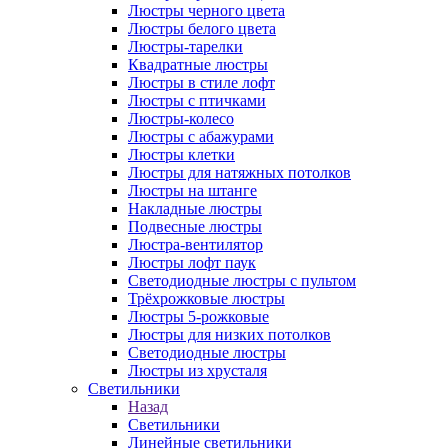
Люстры черного цвета
Люстры белого цвета
Люстры-тарелки
Квадратные люстры
Люстры в стиле лофт
Люстры с птичками
Люстры-колесо
Люстры с абажурами
Люстры клетки
Люстры для натяжных потолков
Люстры на штанге
Накладные люстры
Подвесные люстры
Люстра-вентилятор
Люстры лофт паук
Светодиодные люстры с пультом
Трёхрожковые люстры
Люстры 5-рожковые
Люстры для низких потолков
Cветодиодные люстры
Люстры из хрусталя
Светильники
Назад
Светильники
Линейные светильники