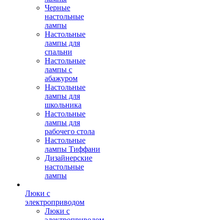
Черные
настольные
лампы
Настольные
лампы для
спальни
Настольные
лампы с
абажуром
Настольные
лампы для
школьника
Настольные
лампы для
рабочего стола
Настольные
лампы Тиффани
Дизайнерские
настольные
лампы
Люки с
электроприводом
Люки с
электроприводом