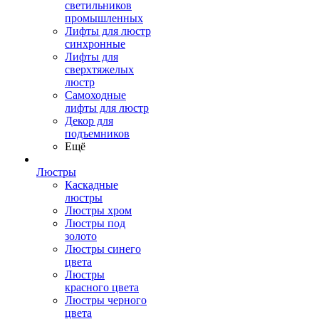
светильников
промышленных
Лифты для люстр
синхронные
Лифты для
сверхтяжелых
люстр
Самоходные
лифты для люстр
Декор для
подъемников
Ещё
Люстры
Каскадные
люстры
Люстры хром
Люстры под
золото
Люстры синего
цвета
Люстры
красного цвета
Люстры черного
цвета