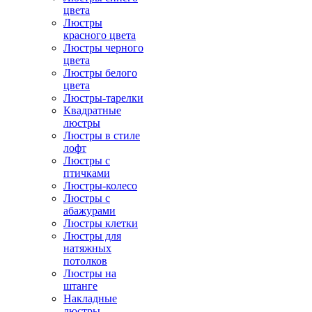
цвета
Люстры
красного цвета
Люстры черного
цвета
Люстры белого
цвета
Люстры-тарелки
Квадратные
люстры
Люстры в стиле
лофт
Люстры с
птичками
Люстры-колесо
Люстры с
абажурами
Люстры клетки
Люстры для
натяжных
потолков
Люстры на
штанге
Накладные
люстры