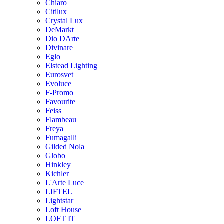
Chiaro
Citilux
Crystal Lux
DeMarkt
Dio DArte
Divinare
Eglo
Elstead Lighting
Eurosvet
Evoluce
F-Promo
Favourite
Feiss
Flambeau
Freya
Fumagalli
Gilded Nola
Globo
Hinkley
Kichler
L'Arte Luce
LIFTEL
Lightstar
Loft House
LOFT IT