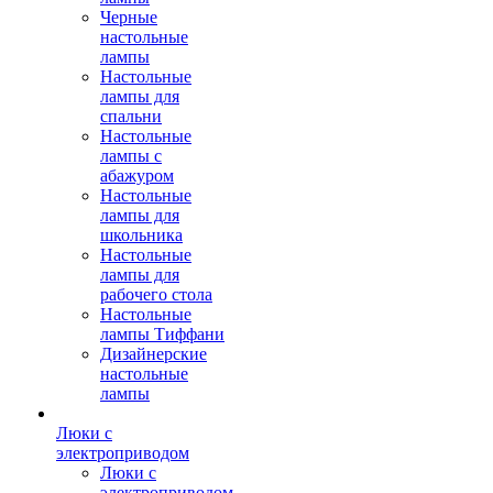
Черные
настольные
лампы
Настольные
лампы для
спальни
Настольные
лампы с
абажуром
Настольные
лампы для
школьника
Настольные
лампы для
рабочего стола
Настольные
лампы Тиффани
Дизайнерские
настольные
лампы
Люки с
электроприводом
Люки с
электроприводом