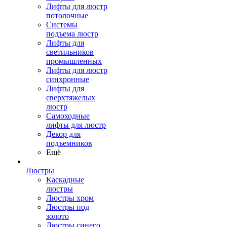
Лифты для люстр
потолочные
Системы
подъема люстр
Лифты для
светильников
промышленных
Лифты для люстр
синхронные
Лифты для
сверхтяжелых
люстр
Самоходные
лифты для люстр
Декор для
подъемников
Ещё
Люстры
Каскадные
люстры
Люстры хром
Люстры под
золото
Люстры синего