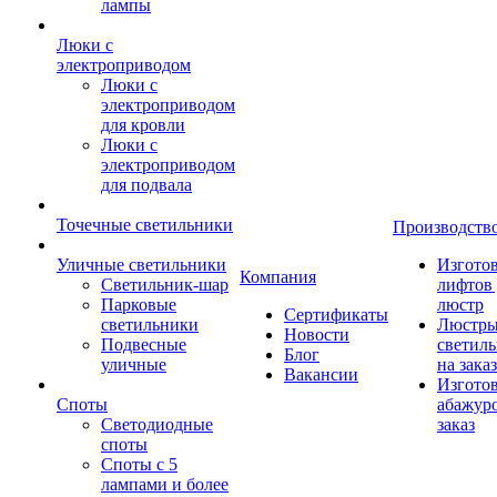
лампы
Люки с
электроприводом
Люки с
электроприводом
для кровли
Люки с
электроприводом
для подвала
Точечные светильники
Производств
Уличные светильники
Изгото
Компания
Светильник-шар
лифтов 
Парковые
люстр
Сертификаты
светильники
Люстры
Новости
Подвесные
светил
Блог
уличные
на заказ
Вакансии
Изгото
Споты
абажур
Светодиодные
заказ
споты
Споты с 5
лампами и более