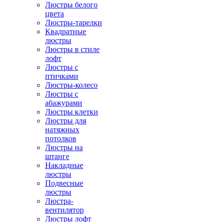
Люстры белого
цвета
Люстры-тарелки
Квадратные
люстры
Люстры в стиле
лофт
Люстры с
птичками
Люстры-колесо
Люстры с
абажурами
Люстры клетки
Люстры для
натяжных
потолков
Люстры на
штанге
Накладные
люстры
Подвесные
люстры
Люстра-
вентилятор
Люстры лофт