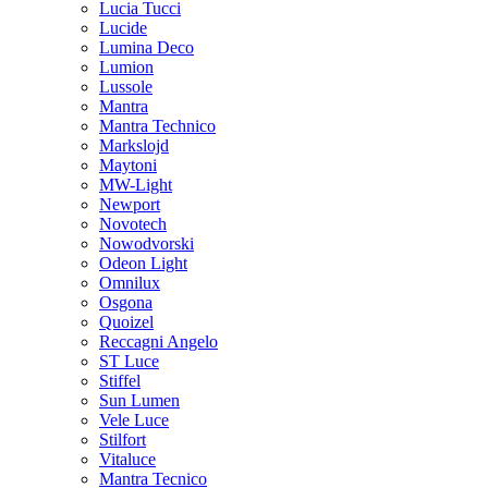
Lucia Tucci
Lucide
Lumina Deco
Lumion
Lussole
Mantra
Mantra Technico
Markslojd
Maytoni
MW-Light
Newport
Novotech
Nowodvorski
Odeon Light
Omnilux
Osgona
Quoizel
Reccagni Angelo
ST Luce
Stiffel
Sun Lumen
Vele Luce
Stilfort
Vitaluce
Mantra Tecnico