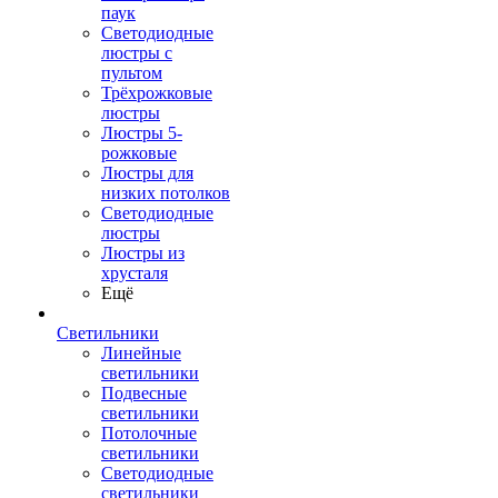
паук
Светодиодные
люстры с
пультом
Трёхрожковые
люстры
Люстры 5-
рожковые
Люстры для
низких потолков
Cветодиодные
люстры
Люстры из
хрусталя
Ещё
Светильники
Линейные
светильники
Подвесные
светильники
Потолочные
светильники
Светодиодные
светильники