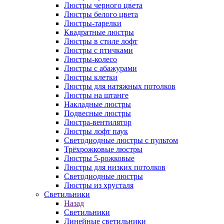
Люстры черного цвета
Люстры белого цвета
Люстры-тарелки
Квадратные люстры
Люстры в стиле лофт
Люстры с птичками
Люстры-колесо
Люстры с абажурами
Люстры клетки
Люстры для натяжных потолков
Люстры на штанге
Накладные люстры
Подвесные люстры
Люстра-вентилятор
Люстры лофт паук
Светодиодные люстры с пультом
Трёхрожковые люстры
Люстры 5-рожковые
Люстры для низких потолков
Cветодиодные люстры
Люстры из хрусталя
Светильники
Назад
Светильники
Линейные светильники