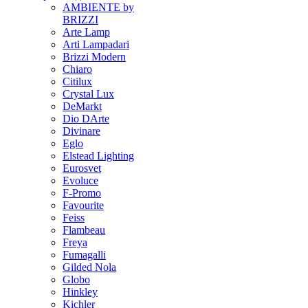
AMBIENTE by
BRIZZI
Arte Lamp
Arti Lampadari
Brizzi Modern
Chiaro
Citilux
Crystal Lux
DeMarkt
Dio DArte
Divinare
Eglo
Elstead Lighting
Eurosvet
Evoluce
F-Promo
Favourite
Feiss
Flambeau
Freya
Fumagalli
Gilded Nola
Globo
Hinkley
Kichler