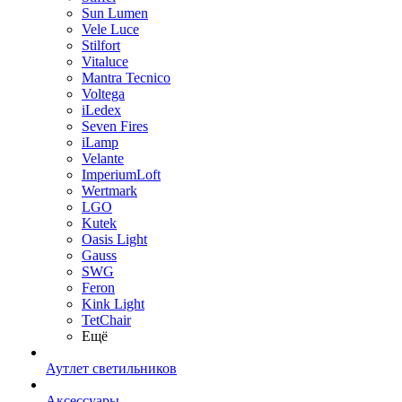
Sun Lumen
Vele Luce
Stilfort
Vitaluce
Mantra Tecnico
Voltega
iLedex
Seven Fires
iLamp
Velante
ImperiumLoft
Wertmark
LGO
Kutek
Oasis Light
Gauss
SWG
Feron
Kink Light
TetСhair
Ещё
Аутлет светильников
Аксессуары