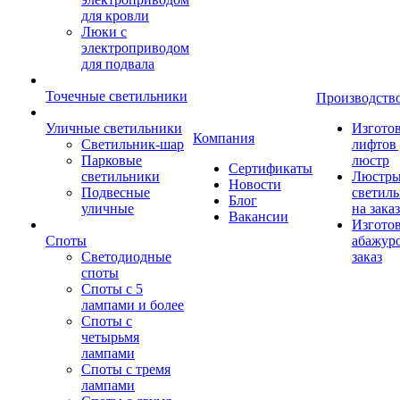
для кровли
Люки с
электроприводом
для подвала
Точечные светильники
Производств
Уличные светильники
Изгото
Компания
Светильник-шар
лифтов 
Парковые
люстр
Сертификаты
светильники
Люстры
Новости
Подвесные
светил
Блог
уличные
на заказ
Вакансии
Изгото
Споты
абажур
Светодиодные
заказ
споты
Споты с 5
лампами и более
Споты с
четырьмя
лампами
Споты с тремя
лампами