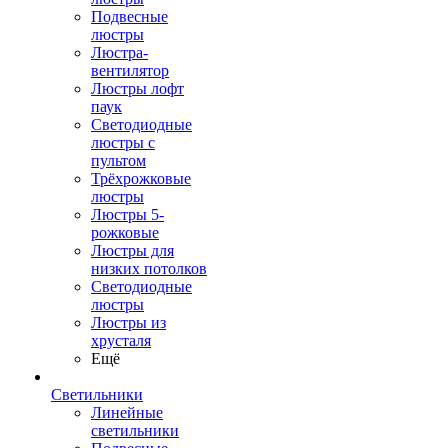
Подвесные
люстры
Люстра-
вентилятор
Люстры лофт
паук
Светодиодные
люстры с
пультом
Трёхрожковые
люстры
Люстры 5-
рожковые
Люстры для
низких потолков
Cветодиодные
люстры
Люстры из
хрусталя
Ещё
Светильники
Линейные
светильники