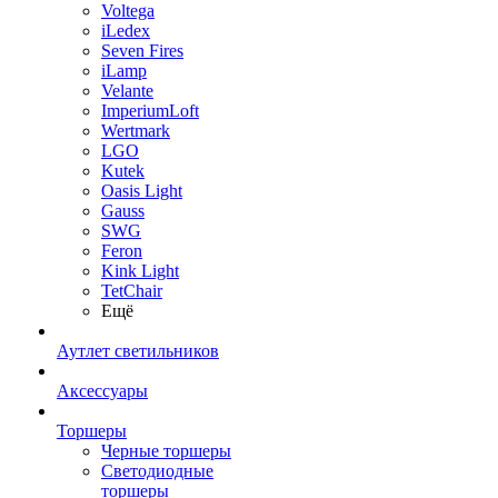
Voltega
iLedex
Seven Fires
iLamp
Velante
ImperiumLoft
Wertmark
LGO
Kutek
Oasis Light
Gauss
SWG
Feron
Kink Light
TetСhair
Ещё
Аутлет светильников
Аксессуары
Торшеры
Черные торшеры
Светодиодные
торшеры