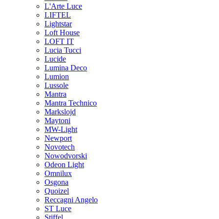
L'Arte Luce
LIFTEL
Lightstar
Loft House
LOFT IT
Lucia Tucci
Lucide
Lumina Deco
Lumion
Lussole
Mantra
Mantra Technico
Markslojd
Maytoni
MW-Light
Newport
Novotech
Nowodvorski
Odeon Light
Omnilux
Osgona
Quoizel
Reccagni Angelo
ST Luce
Stiffel