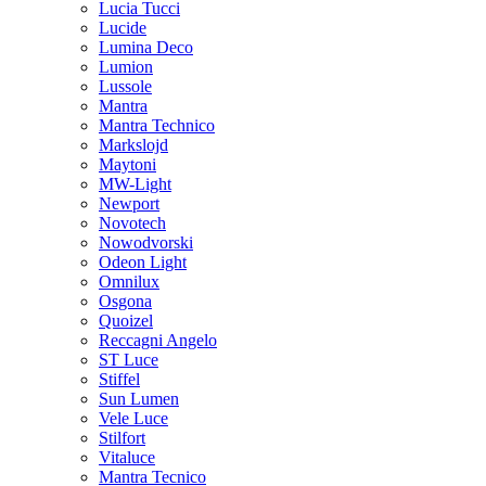
Lucia Tucci
Lucide
Lumina Deco
Lumion
Lussole
Mantra
Mantra Technico
Markslojd
Maytoni
MW-Light
Newport
Novotech
Nowodvorski
Odeon Light
Omnilux
Osgona
Quoizel
Reccagni Angelo
ST Luce
Stiffel
Sun Lumen
Vele Luce
Stilfort
Vitaluce
Mantra Tecnico