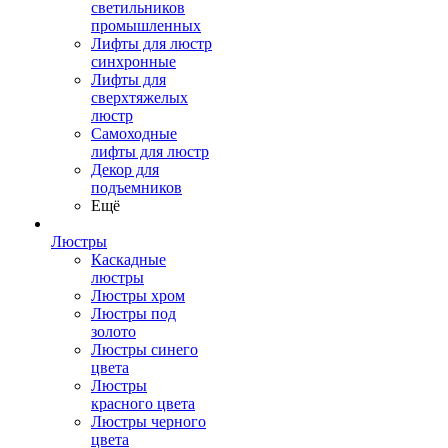
светильников
промышленных
Лифты для люстр
синхронные
Лифты для
сверхтяжелых
люстр
Самоходные
лифты для люстр
Декор для
подъемников
Ещё
Люстры
Каскадные
люстры
Люстры хром
Люстры под
золото
Люстры синего
цвета
Люстры
красного цвета
Люстры черного
цвета