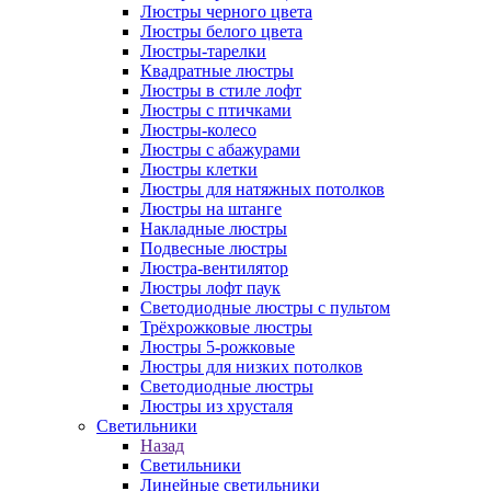
Люстры черного цвета
Люстры белого цвета
Люстры-тарелки
Квадратные люстры
Люстры в стиле лофт
Люстры с птичками
Люстры-колесо
Люстры с абажурами
Люстры клетки
Люстры для натяжных потолков
Люстры на штанге
Накладные люстры
Подвесные люстры
Люстра-вентилятор
Люстры лофт паук
Светодиодные люстры с пультом
Трёхрожковые люстры
Люстры 5-рожковые
Люстры для низких потолков
Cветодиодные люстры
Люстры из хрусталя
Светильники
Назад
Светильники
Линейные светильники