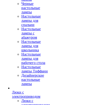
Черные
настольные
лампы
Настольные
лампы для
спальни
Настольные
лампы с
абажуром
Настольные
лампы для
школьника
Настольные
лампы для
рабочего стола
Настольные
лампы Тиффани
Дизайнерские
настольные
лампы
Люки с
электроприводом
Люки с
электроприводом