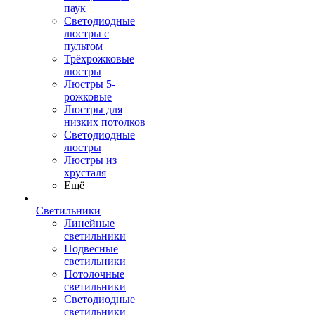
паук
Светодиодные
люстры с
пультом
Трёхрожковые
люстры
Люстры 5-
рожковые
Люстры для
низких потолков
Cветодиодные
люстры
Люстры из
хрусталя
Ещё
Светильники
Линейные
светильники
Подвесные
светильники
Потолочные
светильники
Светодиодные
светильники