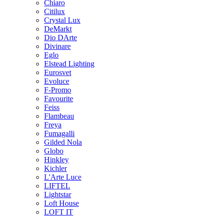
Chiaro
Citilux
Crystal Lux
DeMarkt
Dio DArte
Divinare
Eglo
Elstead Lighting
Eurosvet
Evoluce
F-Promo
Favourite
Feiss
Flambeau
Freya
Fumagalli
Gilded Nola
Globo
Hinkley
Kichler
L'Arte Luce
LIFTEL
Lightstar
Loft House
LOFT IT