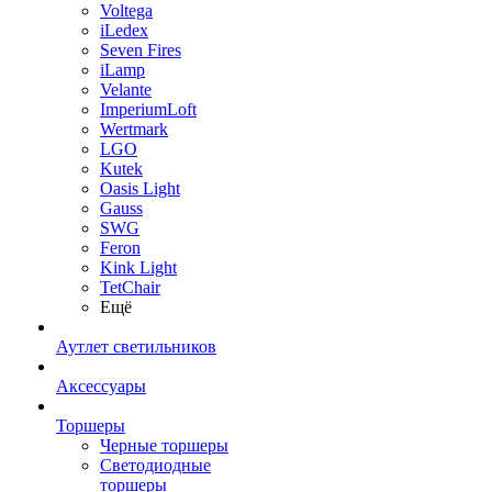
Voltega
iLedex
Seven Fires
iLamp
Velante
ImperiumLoft
Wertmark
LGO
Kutek
Oasis Light
Gauss
SWG
Feron
Kink Light
TetСhair
Ещё
Аутлет светильников
Аксессуары
Торшеры
Черные торшеры
Светодиодные
торшеры