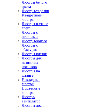
Люстры белого
цвета
Люстры-тарелки
Квадратные
люстры
Люстры в стиле
лофт
Люстры с
птичками
Люстры-колесо
Люстры с
абажурами
Люстры клетки
Люстры для
натяжных
потолков
Люстры на
штанге
Накладные
люстры
Подвесные
люстры
Люстра-
вентилятор
Люстры лофт