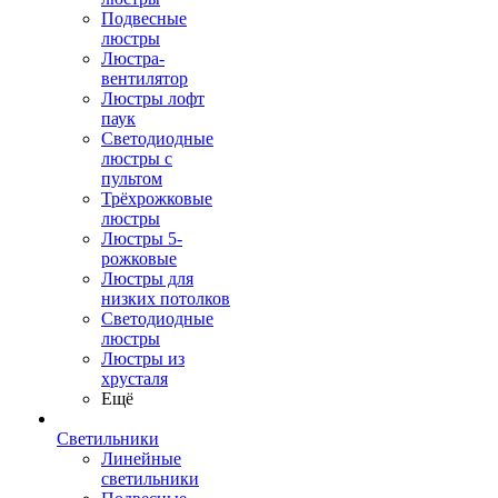
Подвесные
люстры
Люстра-
вентилятор
Люстры лофт
паук
Светодиодные
люстры с
пультом
Трёхрожковые
люстры
Люстры 5-
рожковые
Люстры для
низких потолков
Cветодиодные
люстры
Люстры из
хрусталя
Ещё
Светильники
Линейные
светильники