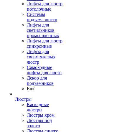
Лифты для люстр
потолочные
Системы
подъема люстр
Лифты для
светильников
промышленных
Лифты для люстр
синхронные
Лифты для
сверхтяжелых
люстр
Самоходные
лифты для люстр
Декор для
подъемников
Ещё
Люстры
Каскадные
люстры
Люстры хром
Люстры под
золото
Люстры синего