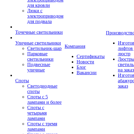
для кровли
Люки с
электроприводом
для подвала
Точечные светильники
Производств
Уличные светильники
Изгото
Компания
Светильник-шар
лифтов 
Парковые
люстр
Сертификаты
светильники
Люстры
Новости
Подвесные
светил
Блог
уличные
на заказ
Вакансии
Изгото
Споты
абажур
Светодиодные
заказ
споты
Споты с 5
лампами и более
Споты с
четырьмя
лампами
Споты с тремя
лампами