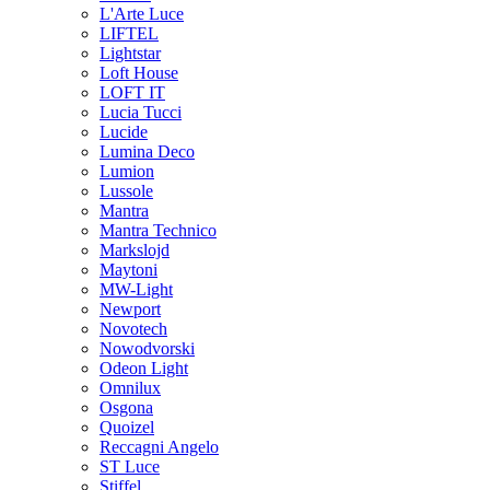
L'Arte Luce
LIFTEL
Lightstar
Loft House
LOFT IT
Lucia Tucci
Lucide
Lumina Deco
Lumion
Lussole
Mantra
Mantra Technico
Markslojd
Maytoni
MW-Light
Newport
Novotech
Nowodvorski
Odeon Light
Omnilux
Osgona
Quoizel
Reccagni Angelo
ST Luce
Stiffel