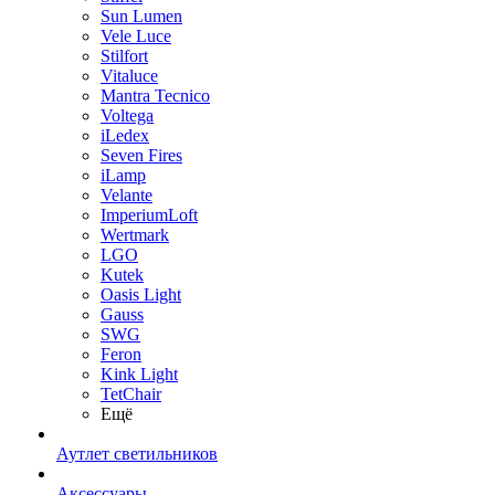
Sun Lumen
Vele Luce
Stilfort
Vitaluce
Mantra Tecnico
Voltega
iLedex
Seven Fires
iLamp
Velante
ImperiumLoft
Wertmark
LGO
Kutek
Oasis Light
Gauss
SWG
Feron
Kink Light
TetСhair
Ещё
Аутлет светильников
Аксессуары