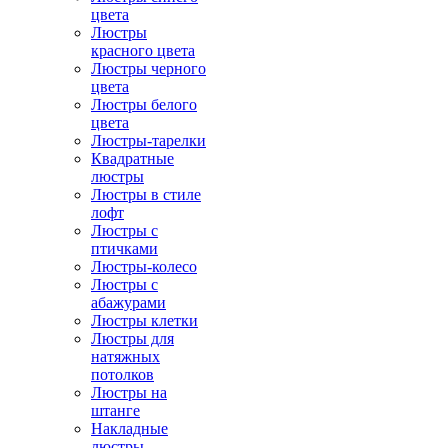
цвета
Люстры
красного цвета
Люстры черного
цвета
Люстры белого
цвета
Люстры-тарелки
Квадратные
люстры
Люстры в стиле
лофт
Люстры с
птичками
Люстры-колесо
Люстры с
абажурами
Люстры клетки
Люстры для
натяжных
потолков
Люстры на
штанге
Накладные
люстры