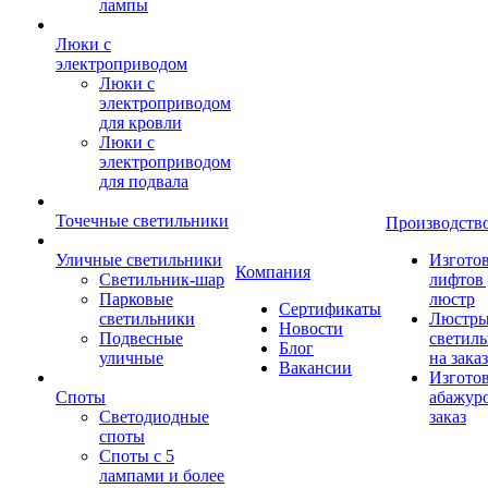
лампы
Люки с
электроприводом
Люки с
электроприводом
для кровли
Люки с
электроприводом
для подвала
Точечные светильники
Производств
Уличные светильники
Изгото
Компания
Светильник-шар
лифтов 
Парковые
люстр
Сертификаты
светильники
Люстры
Новости
Подвесные
светил
Блог
уличные
на заказ
Вакансии
Изгото
Споты
абажур
Светодиодные
заказ
споты
Споты с 5
лампами и более