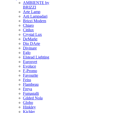
AMBIENTE by
BRIZZI
Arte Lamp
Arti Lampadari
Brizzi Modern
Chiaro
Citilux
Crystal Lux
DeMarkt
Dio DArte
Divinare
Eglo
Elstead Lighting
Eurosvet
Evoluce
F-Promo
Favourite
Feiss
Flambeau
Freya
Fumagalli
Gilded Nola
Globo
Hinkley
Kichler